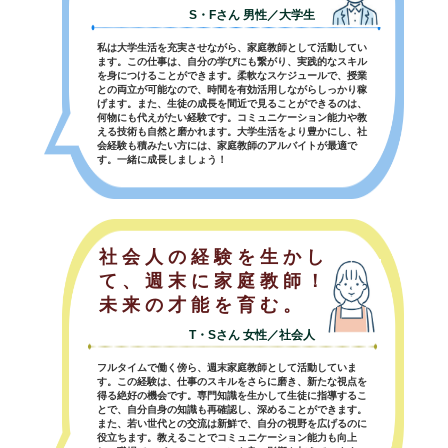
S・Fさん 男性／大学生
私は大学生活を充実させながら、家庭教師として活動してい
ます。この仕事は、自分の学びにも繋がり、実践的なスキル
を身につけることができます。柔軟なスケジュールで、授業
との両立が可能なので、時間を有効活用しながらしっかり稼
げます。また、生徒の成長を間近で見ることができるのは、
何物にも代えがたい経験です。コミュニケーション能力や教
える技術も自然と磨かれます。大学生活をより豊かにし、社
会経験も積みたい方には、家庭教師のアルバイトが最適で
す。一緒に成長しましょう！
社会人の経験を生かし
て、週末に家庭教師！
未来の才能を育む。
T・Sさん 女性／社会人
フルタイムで働く傍ら、週末家庭教師として活動していま
す。この経験は、仕事のスキルをさらに磨き、新たな視点を
得る絶好の機会です。専門知識を生かして生徒に指導するこ
とで、自分自身の知識も再確認し、深めることができます。
また、若い世代との交流は新鮮で、自分の視野を広げるのに
役立ちます。教えることでコミュニケーション能力も向上