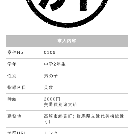
求人内容
案件No
0109
学年
中学2年生
性別
男の子
指導科目
英数
時給
2000円
交通費別途支給
勤務地
高崎市綿貫町( 群馬県立近代美術館近
く)
地図URL
リンク