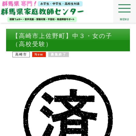
MENU
【高崎市上佐野町】中３・女の子
（高校受験）
高崎市
New
募集終了