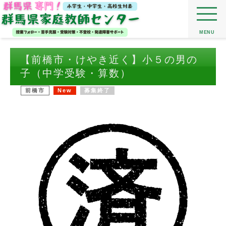
MENU
【前橋市・けやき近く】小５の男の
子（中学受験・算数）
前橋市
New
募集終了