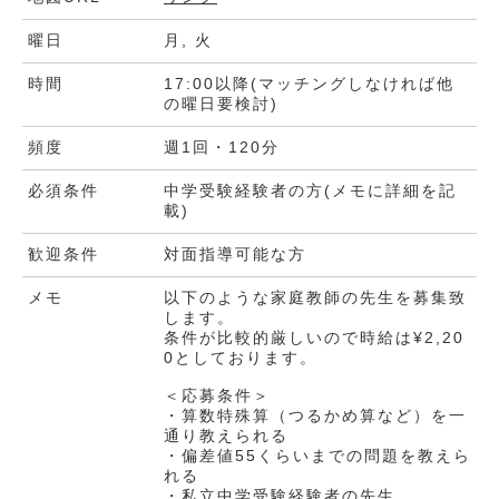
曜日
月, 火
時間
17:00以降(マッチングしなければ他
の曜日要検討)
頻度
週1回・120分
必須条件
中学受験経験者の方(メモに詳細を記
載)
歓迎条件
対面指導可能な方
メモ
以下のような家庭教師の先生を募集致
します。
条件が比較的厳しいので時給は¥2,20
0としております。
＜応募条件＞
・算数特殊算（つるかめ算など）を一
通り教えられる
・偏差値55くらいまでの問題を教えら
れる
・私立中学受験経験者の先生