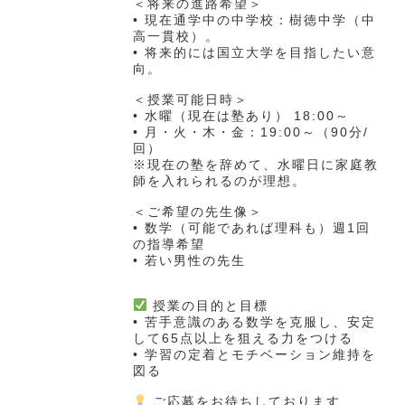
＜将来の進路希望＞
• 現在通学中の中学校：樹徳中学（中
高一貫校）。
• 将来的には国立大学を目指したい意
向。
＜授業可能日時＞
• 水曜（現在は塾あり） 18:00～
• 月・火・木・金：19:00～（90分/
回）
※現在の塾を辞めて、水曜日に家庭教
師を入れられるのが理想。
＜ご希望の先生像＞
• 数学（可能であれば理科も）週1回
の指導希望
• 若い男性の先生
授業の目的と目標
• 苦手意識のある数学を克服し、安定
して65点以上を狙える力をつける
• 学習の定着とモチベーション維持を
図る
ご応募をお待ちしております