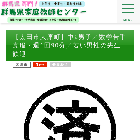
MENU
【太田市大原町】中2男子／数学苦手
克服・週1回90分／若い男性の先生
歓迎
太田市
New
募集終了