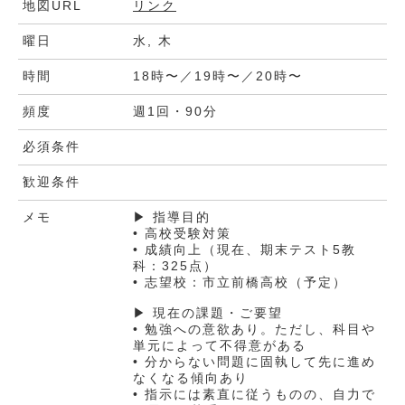
地図URL
リンク
曜日
水, 木
時間
18時〜／19時〜／20時〜
頻度
週1回・90分
必須条件
歓迎条件
メモ
▶ 指導目的
• 高校受験対策
• 成績向上（現在、期末テスト5教
科：325点）
• 志望校：市立前橋高校（予定）
▶ 現在の課題・ご要望
• 勉強への意欲あり。ただし、科目や
単元によって不得意がある
• 分からない問題に固執して先に進め
なくなる傾向あり
• 指示には素直に従うものの、自力で