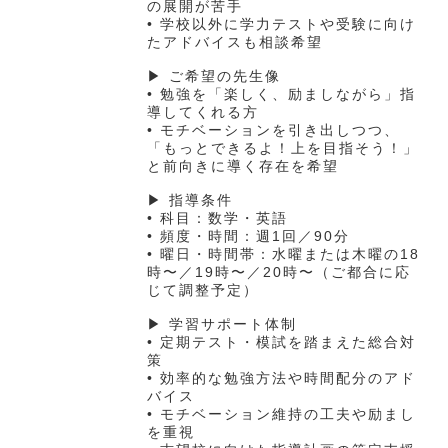
の展開が苦手
• 学校以外に学力テストや受験に向け
たアドバイスも相談希望
▶ ご希望の先生像
• 勉強を「楽しく、励ましながら」指
導してくれる方
• モチベーションを引き出しつつ、
「もっとできるよ！上を目指そう！」
と前向きに導く存在を希望
▶ 指導条件
• 科目：数学・英語
• 頻度・時間：週1回／90分
• 曜日・時間帯：水曜または木曜の18
時〜／19時〜／20時〜（ご都合に応
じて調整予定）
▶ 学習サポート体制
• 定期テスト・模試を踏まえた総合対
策
• 効率的な勉強方法や時間配分のアド
バイス
• モチベーション維持の工夫や励まし
を重視