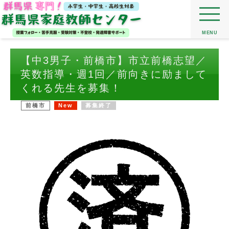
MENU
【中3男子・前橋市】市立前橋志望／
英数指導・週1回／前向きに励まして
くれる先生を募集！
前橋市
New
募集終了