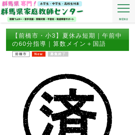
MENU
【前橋市・小3】夏休み短期｜午前中
の60分指導｜算数メイン＋国語
前橋市
New
募集終了