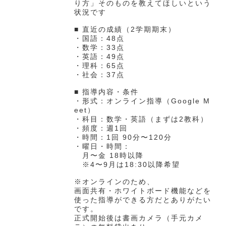
り方」そのものを教えてほしいという
状況です
■ 直近の成績（2学期期末）
・国語：48点
・数学：33点
・英語：49点
・理科：65点
・社会：37点
■ 指導内容・条件
・形式：オンライン指導（Google M
eet）
・科目：数学・英語（まずは2教科）
・頻度：週1回
・時間：1回 90分〜120分
・曜日・時間：
月〜金 18時以降
※4〜9月は18:30以降希望
※オンラインのため、
画面共有・ホワイトボード機能などを
使った指導ができる方だとありがたい
です。
正式開始後は書画カメラ（手元カメ