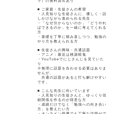
ラ）の無料貸出あり
■ ご家庭・生徒さんの希望
・人見知りな生徒さんに、優しく・話
しかけながら進められる先生
・「なぜ分からないのか」「どうやれ
ばできるのか」を一緒に考えてくれる
方
・基礎を丁寧に積み直しつつ、勉強の
やり方を教えられる方
■ 生徒さんの興味・共通話題
・アニメ：最近は桃源暗鬼
・YouTubeでにじさんじを見ていた
り
※無理に話題を合わせる必要はありま
せんが、
共通の話題があると打ち解けやすい
です。
■ こんな先生に向いています
・人見知りの生徒さんと、ゆっくり信
頼関係を作るのが得意な方
・成績だけでなく「勉強への向き合い
方」を整えたい方
・オンライン指導でも丁寧な説明がで