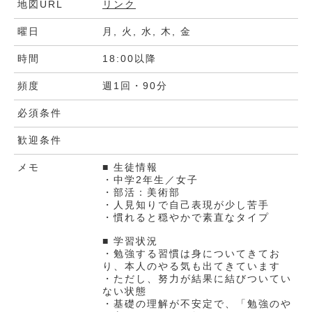
地図URL
リンク
曜日
月, 火, 水, 木, 金
時間
18:00以降
頻度
週1回・90分
必須条件
歓迎条件
メモ
■ 生徒情報
・中学2年生／女子
・部活：美術部
・人見知りで自己表現が少し苦手
・慣れると穏やかで素直なタイプ
■ 学習状況
・勉強する習慣は身についてきてお
り、本人のやる気も出てきています
・ただし、努力が結果に結びついてい
ない状態
・基礎の理解が不安定で、「勉強のや