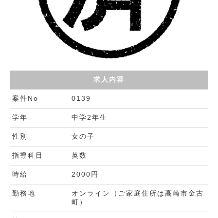
求人内容
案件No
0139
学年
中学2年生
性別
女の子
指導科目
英数
時給
2000円
勤務地
オンライン（ご家庭住所は高崎市金古
町）