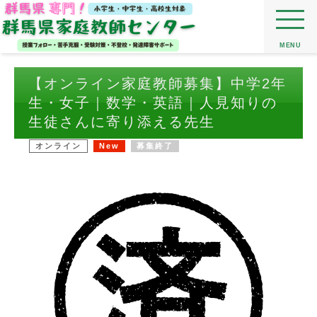
MENU
【オンライン家庭教師募集】中学2年
生・女子｜数学・英語｜人見知りの
生徒さんに寄り添える先生
オンライン
New
募集終了