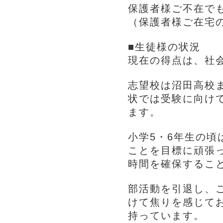
保護者様ご不在で
（保護者様ご在宅の
■生徒様の状況
現在の得点は、社会
志望校は沼田高校
状では受験に向け
ます。
小学5・6年生の
ことを目標に頑張
時間を確保するこ
部活動を引退し、
けて焦りを感じて
持っています。