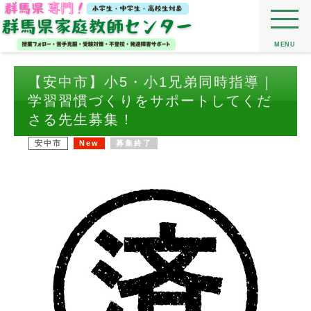
MENU
【安中市】小5・小1兄弟同時指導｜
学習習慣づくりをサポートしてくだ
さる先生募集！
安中市
New
募集終了