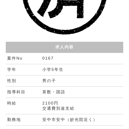
求人内容
案件No
0167
学年
小学5年生
性別
男の子
指導科目
算数・国語
時給
2100円
交通費別途支給
勤務地
安中市安中（妙光院近く）