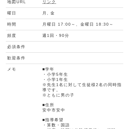
地図URL
リンク
曜日
月, 金
時間
月曜日 17:00～、金曜日 18:30～
頻度
週1回・90分
必須条件
歓迎条件
メモ
■学年
・小学5年生
・小学1年生
※先生1名に対して生徒様2名の同時指
導です。
※ともに男の子
■住所
安中市安中
■指導希望
・算数・国語