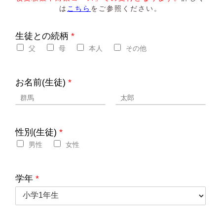
は
こちら
をご参照ください。
生徒との続柄
*
父
母
本人
その他
お名前(生徒)
*
性別(生徒)
*
男性
女性
学年
*