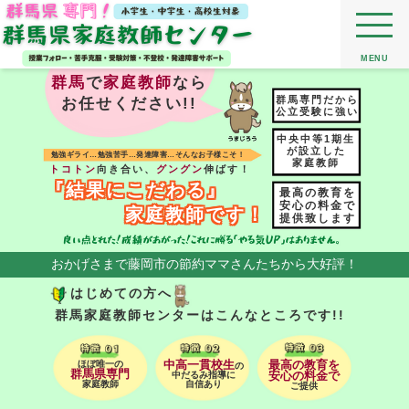
MENU
群馬
で
家庭教師
なら
群馬専門だから
お任せください!!
公立受験に強い
中央中等1期生
が設立した
勉強ギライ…勉強苦手…発達障害…そんなお子様こそ！
家庭教師
トコトン
向き合い、
グングン
伸ばす！
『結果にこだわる』
最高の教育を
安心の料金で
家庭教師です！
提供致します
おかげさまで藤岡市の節約ママさんたちから大好評！
はじめての方へ
群馬家庭教師センターはこんなところです!!
ほぼ唯一の
中高一貫校生
最高の教育を
の
群馬県専門
中だるみ指導に
安心の料金で
家庭教師
自信あり
ご提供