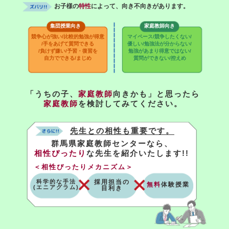
お子様の
特性
によって、向き不向きがあります。
集団授業向き
家庭教師向き
競争心が強い/比較的勉強が得意
マイペース/競争したくない/
/手をあげて質問できる
優しい/勉強法が分からない/
/負けず嫌い/予習・復習を
勉強があまり得意ではない/
自力でできる/まじめ
質問ができない/控えめ
「うちの子、
家庭教師
向きかも」と思ったら
家庭教師
を検討してみてください。
先生との相性も重要です。
群馬県家庭教師センターなら、
相性ぴったり
な先生を紹介いたします!!
＜相性ぴったりメカニズム＞
科学的な手法
採用担当の
無料
体験授業
(エニアグラム)
目利き