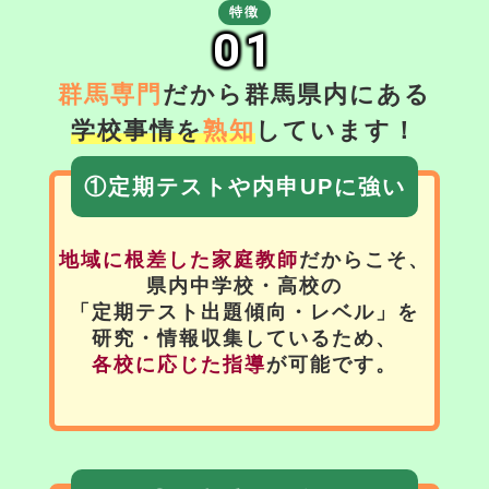
特徴
01
群馬専門
だから群馬県内にある
学校事情を
熟知
しています！
①定期テストや内申UPに強い
地域に根差した家庭教師
だからこそ、
県内中学校・高校の
「定期テスト出題傾向・レベル」を
研究・情報収集しているため、
各校に応じた指導
が可能です。