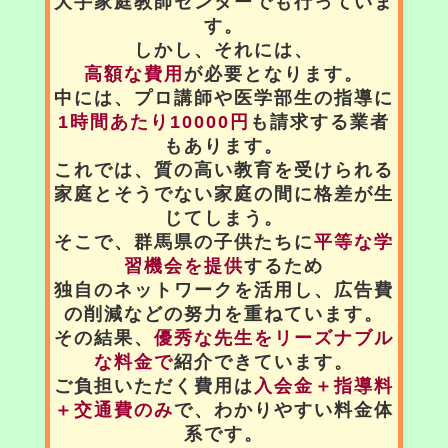
大手家庭教師センターでも行っていま
す。
しかし、それには、
高額な費用
が必要となります。
中には、プロ講師や医学部生の指導に
1時間あたり10000円
も請求する業者
もあります。
これでは、質の高い教育を受けられる
家庭とそうでない家庭の間に格差が生
じてしまう。
そこで、群馬県の子供たちに
平等な学
習機会を提供
するため
独自のネットワークを活用し、広告費
の削減などの努力を重ねています。
その結果、
優秀な先生をリーズナブル
な料金で
紹介できています。
ご負担いただく費用は
入会金＋指導料
＋交通費のみ
で、わかりやすい料金体
系です。