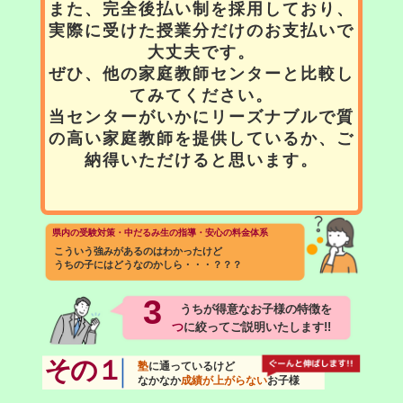
また、完全後払い制を採用しており、
実際に受けた授業分だけのお支払いで
大丈夫です。
ぜひ、他の家庭教師センターと比較し
てみてください。
当センターがいかにリーズナブルで質
の高い家庭教師を提供しているか、ご
納得いただけると思います。
県内の受験対策・中だるみ生の指導・安心の料金体系
こういう強みがあるのはわかったけど
うちの子にはどうなのかしら・・・？？？
3
うちが得意なお子様の特徴を
つ
に絞ってご説明いたします!!
その１
塾
に通っているけど
なかなか
成績が上がらない
お子様