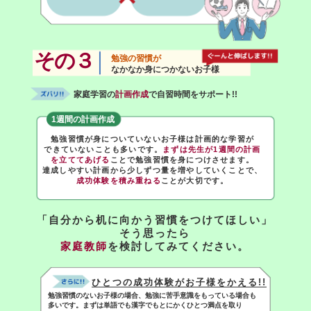
その３
勉強の習慣が
なかなか身につかないお子様
家庭学習の
計画作成
で自習時間をサポート!!
1週間の計画作成
勉強習慣が身についていないお子様は計画的な学習が
できていないことも多いです。
まずは先生が1週間の計画
を立ててあげる
ことで勉強習慣を身につけさせます。
達成しやすい計画から少しずつ量を増やしていくことで、
成功体験を積み重ねる
ことが大切です。
「自分から机に向かう習慣をつけてほしい」
そう思ったら
家庭教師
を検討してみてください。
ひとつの成功体験がお子様をかえる!!
勉強習慣のないお子様の場合、勉強に苦手意識をもっている場合も
多いです。まずは単語でも漢字でもとにかくひとつ満点を取り