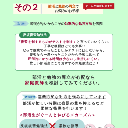
その２
部活
と
勉強
の
両立
で
お悩みのお子様
時間がないからこその
効率的な勉強方法
を伝授!!
反復復習勉強法
「復習を制するものがテストを制す」
と言っていいくらい、
丁寧な復習はとても大事!!
だって授業でやったことしかテストには出ないから。
復習なら一度やったことだから予習に比べて
圧倒的にかかる時間は少ないし挫折しにくい。
忙しい部活生にこそおすすめの勉強法だよ！
部活と勉強の両立が心配なら
家庭教師
を検討してみてください。
臨機応変な対応を強みにしています
部活が忙しい時期は宿題の量を抑えるなど
柔軟な指導を行います!!
＜部活生がぐーんと伸びるメカニズム＞
反復復習勉強法
柔軟な指導