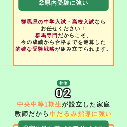
②県内受験に強い
群馬県の中学入試・高校入試
なら
お任せください！
群馬専門
だからこそ、
今の成績から合格までを逆算した
的確な受験戦略
が組み立てられます。
特徴
02
中央中等1期生
が設立した家庭
教師だから
中だるみ指導に強い