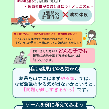
成功体験を得る
ことを最優先に考えます。
＜勉強習慣が自然と身につくメカニズム＞
1週間の
成功体験
計画作成
塾で伸びない子・部活も頑張りたい子・勉強習慣のない子
こういう子を伸ばすのが得意なのはわかったわ！
けど、うちの子でも本当にテストの点が上がるかしら？
どんな子でも
お任せください！
確実に結果を出す方法を私たちは
知っています。
良い結果はやる気から
結果を出すにはまず
やる気
。では、
なぜ勉強のやる気が出ないかというと、
【問題が難しすぎるから】
です。
ゲームを例に考えてみよう