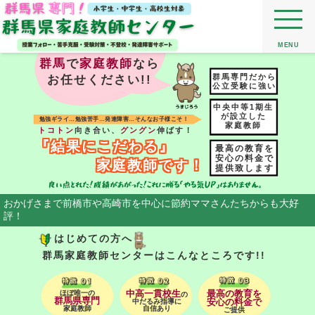
MENU
群馬
で
家庭教師
なら
群馬専門だから
お任せください!!
公立受験に強い
中央中等1期生
が設立した
勉強ギライ…勉強苦手…発達障害…そんなお子様こそ！
家庭教師
トコトン
向き合い、
グングン
伸ばす！
『結果にこだわる』
最高の教育を
安心の料金で
家庭教師です！
提供致します
おかげさまで前橋市や高崎市を中心に節約ママさんたちからも大好
評！
はじめての方へ
群馬家庭教師センターはこんなところです!!
ほぼ唯一の
中高一貫校生
最高の教育を
の
群馬県専門
中だるみ指導に
安心の料金で
家庭教師
自信あり
ご提供