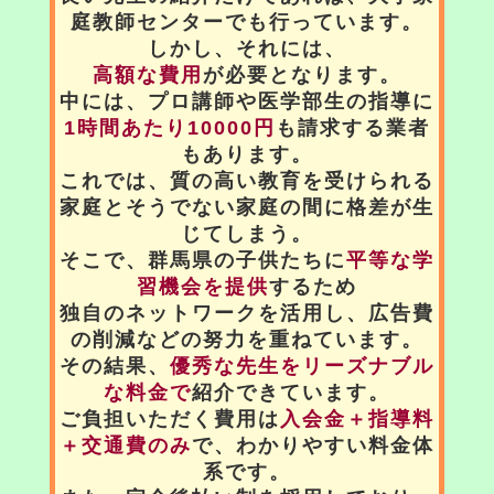
庭教師センターでも行っています。
しかし、それには、
高額な費用
が必要となります。
中には、プロ講師や医学部生の指導に
1時間あたり10000円
も請求する業者
もあります。
これでは、質の高い教育を受けられる
家庭とそうでない家庭の間に格差が生
じてしまう。
そこで、群馬県の子供たちに
平等な学
習機会を提供
するため
独自のネットワークを活用し、広告費
の削減などの努力を重ねています。
その結果、
優秀な先生をリーズナブル
な料金で
紹介できています。
ご負担いただく費用は
入会金＋指導料
＋交通費のみ
で、わかりやすい料金体
系です。