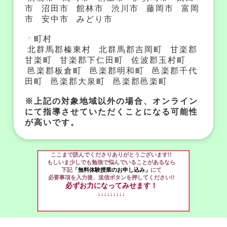
市
沼田市
館林市
渋川市
藤岡市
富岡
市
安中市
みどり市
町村
北群馬郡榛東村
北群馬郡吉岡町
甘楽郡
甘楽町
甘楽郡下仁田町
佐波郡玉村町
邑楽郡板倉町
邑楽郡明和町
邑楽郡千代
田町
邑楽郡大泉町
邑楽郡邑楽町
※上記の対象地域以外の場合、オンライン
にて指導させていただくことになる可能性
が高いです。
ここまで読んでくださりありがとうございます!!
もしいま少しでも勉強で悩んでいることがあるなら
下記
「無料体験授業のお申し込み」
にて
必要事項を入力後、送信ボタンを押してください!!
必ずお力になってみせます！
↓↓↓↓↓↓↓↓↓