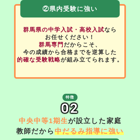
②県内受験に強い
群馬県の中学入試・高校入試
なら
お任せください！
群馬専門
だからこそ、
今の成績から合格までを逆算した
的確な受験戦略
が組み立てられます。
特徴
02
中央中等1期生
が設立した家庭
教師だから
中だるみ指導に強い