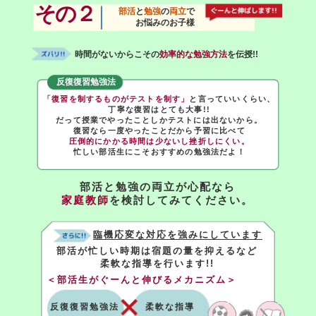
その２
部活
と
勉強
の
両立
で
お悩みのお子様
時間がないからこその
効率的な勉強方法
を伝授!!
反復復習勉強法
「復習を制するものがテストを制す」
と言っていいくらい、
丁寧な復習はとても大事!!
だって授業でやったことしかテストには出ないから。
復習なら一度やったことだから予習に比べて
圧倒的にかかる時間は少ないし挫折しにくい。
忙しい部活生にこそおすすめの勉強法だよ！
部活と勉強の両立が心配なら
家庭教師
を検討してみてください。
臨機応変な対応を強みにしています
部活が忙しい時期は宿題の量を抑えるなど
柔軟な指導を行います!!
＜部活生がぐーんと伸びるメカニズム＞
反復復習勉強法
柔軟な指導