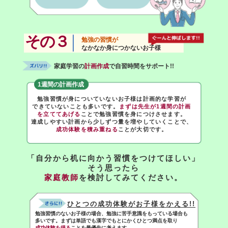
その３
勉強の習慣が
なかなか身につかないお子様
家庭学習の
計画作成
で自習時間をサポート!!
1週間の計画作成
勉強習慣が身についていないお子様は計画的な学習が
できていないことも多いです。
まずは先生が1週間の計画
を立ててあげる
ことで勉強習慣を身につけさせます。
達成しやすい計画から少しずつ量を増やしていくことで、
成功体験を積み重ねる
ことが大切です。
「自分から机に向かう習慣をつけてほしい」
そう思ったら
家庭教師
を検討してみてください。
ひとつの成功体験がお子様をかえる!!
勉強習慣のないお子様の場合、勉強に苦手意識をもっている場合も
多いです。まずは単語でも漢字でもとにかくひとつ満点を取り
成功体験を得る
ことを最優先に考えます。