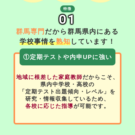
特徴
01
群馬専門
だから群馬県内にある
学校事情を
熟知
しています！
①定期テストや内申UPに強い
地域に根差した家庭教師
だからこそ、
県内中学校・高校の
「定期テスト出題傾向・レベル」を
研究・情報収集しているため、
各校に応じた指導
が可能です。