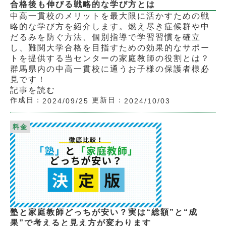
合格後も伸びる戦略的な学び方とは
中高一貫校のメリットを最大限に活かすための戦
略的な学び方を紹介します。燃え尽き症候群や中
だるみを防ぐ方法、個別指導で学習習慣を確立
し、難関大学合格を目指すための効果的なサポー
トを提供する当センターの家庭教師の役割とは？
群馬県内の中高一貫校に通うお子様の保護者様必
見です！
記事を読む
作成日：
更新日：
2024/09/25
2024/10/03
料金
塾と家庭教師どっちが安い？実は“総額”と“成
果”で考えると見え方が変わります