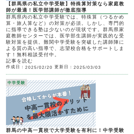
【群馬県の私立中学受験】特殊算対策なら家庭教
師が最適！医学部講師が徹底指導
群馬県内の私立中学受験では、特殊算（つるかめ
算・旅人算など）の対策が必須。しかし、専門的
に指導できる塾は少ないのが現状です。群馬県家
庭教師センターでは、医学部生講師が実践的な受
験対策を提供。難関中学受験を突破した講師陣に
よる質の高い指導で、志望校合格をサポートしま
す！無料相談受付中。
記事を読む
作成日：
更新日：
2025/02/20
2025/03/03
中学受験
群馬の中高一貫校で大学受験を有利に！中学受験