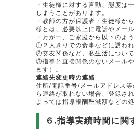
・生徒様に対する言動、態度は
しまうことがあります。
・教師の方が保護者・生徒様か
様とは、必要以上に電話やメー
・万が一、ご家庭から以下のよ
①２人きりでの食事などに誘わ
②交友関係など、私生活につい
③指導と直接関係のないメール
ます）。
連絡先変更時の連絡
住所/電話番号/メールアドレス
ら連絡が取れない場合、登録さ
よっては指導報酬酬減額などの
６.指導実績時間に関