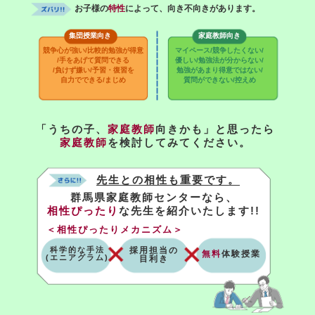
お子様の
特性
によって、向き不向きがあります。
集団授業向き
家庭教師向き
競争心が強い/比較的勉強が得意
マイペース/競争したくない/
/手をあげて質問できる
優しい/勉強法が分からない/
/負けず嫌い/予習・復習を
勉強があまり得意ではない/
自力でできる/まじめ
質問ができない/控えめ
「うちの子、
家庭教師
向きかも」と思ったら
家庭教師
を検討してみてください。
先生との相性も重要です。
群馬県家庭教師センターなら、
相性ぴったり
な先生を紹介いたします!!
＜相性ぴったりメカニズム＞
科学的な手法
採用担当の
無料
体験授業
(エニアグラム)
目利き