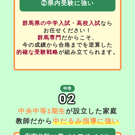
②県内受験に強い
群馬県の中学入試・高校入試
なら
お任せください！
群馬専門
だからこそ、
今の成績から合格までを逆算した
的確な受験戦略
が組み立てられます。
特徴
02
中央中等1期生
が設立した家庭
教師だから
中だるみ指導に強い