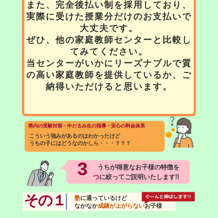
また、完全後払い制を採用しており、
実際に受けた授業分だけのお支払いで
大丈夫です。
ぜひ、他の家庭教師センターと比較し
てみてください。
当センターがいかにリーズナブルで質
の高い家庭教師を提供しているか、ご
納得いただけると思います。
県内の受験対策・中だるみ生の指導・安心の料金体系
こういう強みがあるのはわかったけど
うちの子にはどうなのかしら・・・？？？
3
うちが得意なお子様の特徴を
つ
に絞ってご説明いたします!!
その１
塾
に通っているけど
なかなか
成績が上がらない
お子様