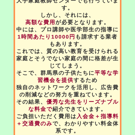
大手家庭教師センターでも行っていま
す。
しかし、それには、
高額な費用
が必要となります。
中には、プロ講師や医学部生の指導に
1時間あたり10000円
も請求する業者
もあります。
これでは、質の高い教育を受けられる
家庭とそうでない家庭の間に格差が生
じてしまう。
そこで、群馬県の子供たちに
平等な学
習機会を提供
するため
独自のネットワークを活用し、広告費
の削減などの努力を重ねています。
その結果、
優秀な先生をリーズナブル
な料金で
紹介できています。
ご負担いただく費用は
入会金＋指導料
＋交通費のみ
で、わかりやすい料金体
系です。