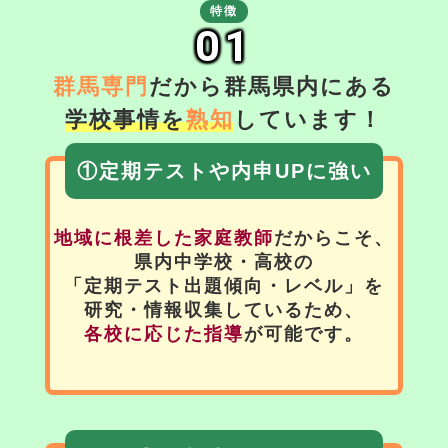
特徴
01
群馬専門
だから群馬県内にある
学校事情を
熟知
しています！
①定期テストや内申UPに強い
地域に根差した家庭教師
だからこそ、
県内中学校・高校の
「定期テスト出題傾向・レベル」を
研究・情報収集しているため、
各校に応じた指導
が可能です。