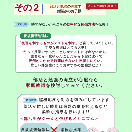
その２
部活
と
勉強
の
両立
で
お悩みのお子様
時間がないからこその
効率的な勉強方法
を伝授!!
反復復習勉強法
「復習を制するものがテストを制す」
と言っていいくらい、
丁寧な復習はとても大事!!
だって授業でやったことしかテストには出ないから。
復習なら一度やったことだから予習に比べて
圧倒的にかかる時間は少ないし挫折しにくい。
忙しい部活生にこそおすすめの勉強法だよ！
部活と勉強の両立が心配なら
家庭教師
を検討してみてください。
臨機応変な対応を強みにしています
部活が忙しい時期は宿題の量を抑えるなど
柔軟な指導を行います!!
＜部活生がぐーんと伸びるメカニズム＞
反復復習勉強法
柔軟な指導