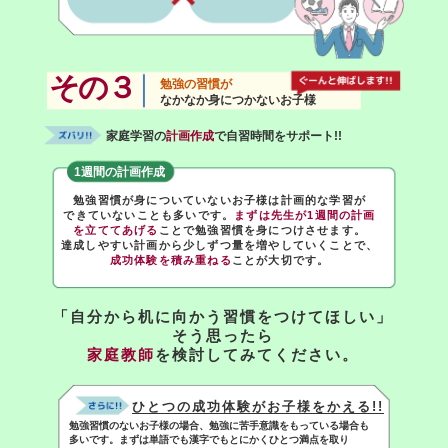
その３
勉強の習慣が
なかなか身につかないお子様
家庭学習の
計画作成
で自習時間をサポート!!
1週間の計画作成
勉強習慣が身についていないお子様は計画的な学習が
できていないことも多いです。
まずは先生が1週間の計画
を立ててあげる
ことで勉強習慣を身につけさせます。
達成しやすい計画から少しずつ量を増やしていくことで、
成功体験を積み重ねる
ことが大切です。
「自分から机に向かう習慣をつけてほしい」
そう思ったら
家庭教師
を検討してみてください。
ひとつの成功体験がお子様をかえる!!
勉強習慣のないお子様の場合、勉強に苦手意識をもっている場合も
多いです。まずは単語でも漢字でもとにかくひとつ満点を取り