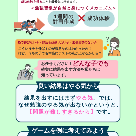
成功体験を得る
ことを最優先に考えます。
＜勉強習慣が自然と身につくメカニズム＞
1週間の
成功体験
計画作成
塾で伸びない子・部活も頑張りたい子・勉強習慣のない子
こういう子を伸ばすのが得意なのはわかったわ！
けど、うちの子でも本当にテストの点が上がるかしら？
どんな子でも
お任せください！
確実に結果を出す方法を私たちは
知っています。
良い結果はやる気から
結果を出すにはまず
やる気
。では、
なぜ勉強のやる気が出ないかというと、
【問題が難しすぎるから】
です。
ゲームを例に考えてみよう