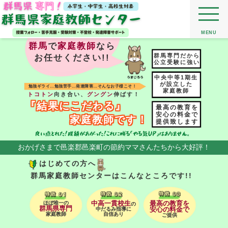
MENU
群馬
で
家庭教師
なら
群馬専門だから
お任せください!!
公立受験に強い
中央中等1期生
が設立した
勉強ギライ…勉強苦手…発達障害…そんなお子様こそ！
家庭教師
トコトン
向き合い、
グングン
伸ばす！
『結果にこだわる』
最高の教育を
安心の料金で
家庭教師です！
提供致します
おかげさまで邑楽郡邑楽町の節約ママさんたちから大好評！
はじめての方へ
群馬家庭教師センターはこんなところです!!
ほぼ唯一の
中高一貫校生
最高の教育を
の
群馬県専門
中だるみ指導に
安心の料金で
家庭教師
自信あり
ご提供