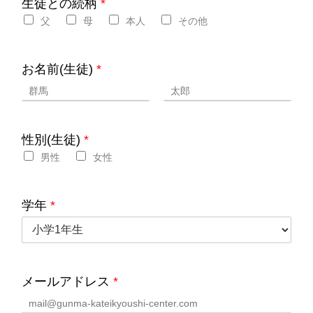
生徒との続柄
*
父
母
本人
その他
お名前(生徒)
*
性別(生徒)
*
男性
女性
学年
*
メールアドレス
*