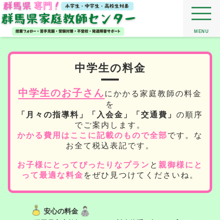
MENU
中学生の料金
中学生のお子さん
にかかる家庭教師の料金
を
「月々の指導料」「入会金」「交通費」
の順序
でご案内します。
かかる費用はここに記載のもので全部
です。な
お全て税込表記です。
お子様にとってぴったりなプラン
と
親御様にと
って最適な料金
をぜひ見つけてくださいね。
安心の料金