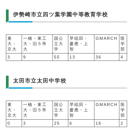
伊勢崎市立四ツ葉学園中等教育学校
東
一橋・東工
国公
早稲田・
GMARCH
医
大・
大・旧５帝
立大
慶應・上
学
京大
大
学
智
部
3
9
55
13
36
4
太田市立太田中学校
東
一橋・東工
国公
早稲田・
GMARCH
医
大・
大・旧５帝
立大
慶應・上
学
京大
大
学
智
部
0
3
25
6
16
2