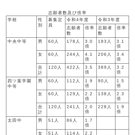
志願者数及び倍率
学校
性
募集定
令和4年度
令和3年度
別
員
志願者
倍率
志願者
倍率
数
数
中央中等
男
60人
178人
3.0
183人
3.1
倍
倍
女
60人
244人
4.1
206人
3.4
倍
倍
合
120人
422人
3.5
389人
3.2
倍
倍
計
四ツ葉学園
男
60人
112人
1.9
90人
1.5
倍
倍
中等
女
60人
129人
2.2
138人
2.3
倍
倍
合
120人
241人
2.0
228人
1.9
倍
倍
計
太田中
男
51人
86人
1.7
倍
女
51人
114人
2.2