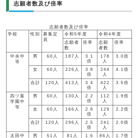
志願者数及び倍率
志願者数及び倍率
学校
性別
募集定
令和5年度
令和4年度
員
志願者
倍率
志願
倍率
数
者数
中央中
男
60人
187人
3.1
178
3.0倍
倍
人
等
女
60人
226人
3.8
244
4.1倍
倍
人
合計
120人
413人
3.4
422
3.5倍
倍
人
四ツ葉
男
60人
130人
2.2
112
1.9倍
倍
人
学園中
等
女
60人
166人
2.8
129
2.2倍
倍
人
合計
120人
296人
2.5
241
2.0倍
倍
人
太田中
男
51人
81人
1.6
86人
1.7倍