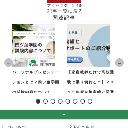
アクセス数: 1,480
記事一覧に戻る
関連記事
パーソナルプレゼンテー
【家庭教師だけで高校受
群
ションとは？四ツ葉学園
験は乗り切れる？】２０
大
の試験内容について
２５年度合格実績と学習
【
▷アクセス数:
▷アクセス数: 801
▷
1
2
3
4
5
6
7
8
サポートのご紹介
10,518
19
ごあいさつ
安心の料金