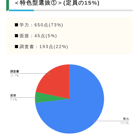
＜特色型選抜①＞(定員の15%)
学力：650点(73%)
面接：45点(5%)
調査書：193点(22%)