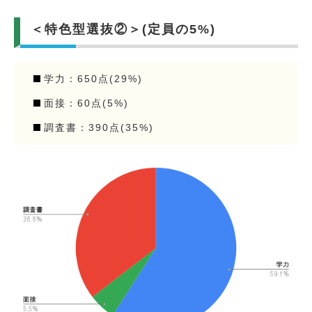
＜特色型選抜②＞(定員の5%)
学力：650点(29%)
面接：60点(5%)
調査書：390点(35%)